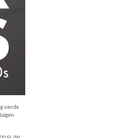
g van de
tuigen
300 SL (W