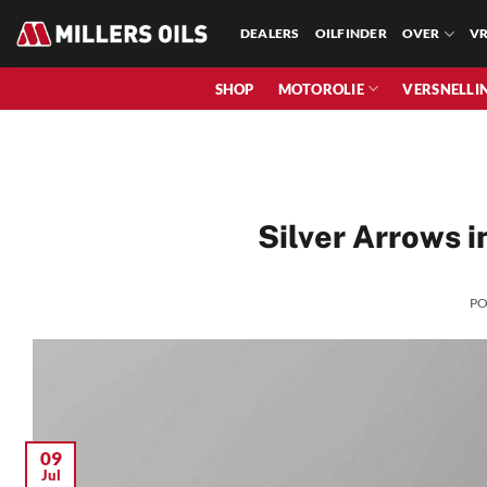
Skip
DEALERS
OILFINDER
OVER
VR
to
content
SHOP
MOTOROLIE
VERSNELLI
Silver Arrows
P
09
Jul