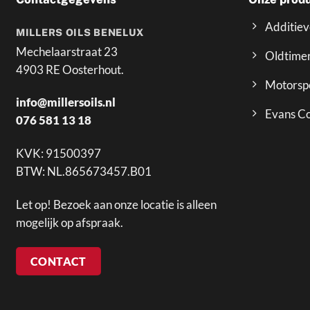
Additie
MILLERS OILS BENELUX
Mechelaarstraat 23
Oldtime
4903 RE Oosterhout.
Motorsp
info@millersoils.nl
Evans Co
076 581 13 18
KVK: 91500397
BTW: NL.865673457.B01
Let op! Bezoek aan onze locatie is alleen
mogelijk op afspraak.
CONTACT