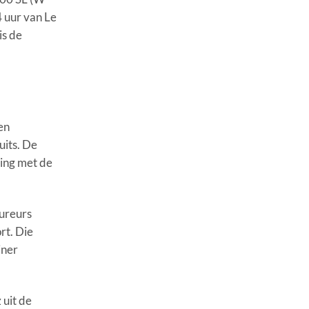
 uur van Le
is de
en
uits. De
ing met de
oureurs
rt. Die
iner
 uit de