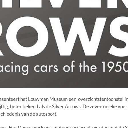
esenteert het Louwman Museum een overzichtstentoonstellin
tig, beter bekend als de Silver Arrows. De zeven unieke voer
schiedenis van de autosport.
port. Het Duitse merk was meteen succesvol: werden met de 