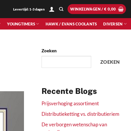
WINKELWAGEN /
€
0,00
Levertijd: 1-3 dagen
YOUNGTIMERS
HAWK / EVANS COOLANTS
DIVERSEN
Zoeken
ZOEKEN
Recente Blogs
Prijsverhoging assortiment
Distributieketting vs. distributieriem
De verborgen wetenschap van