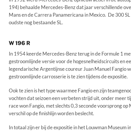
194) behaalde Mercedes-Benz dat jaar verschillende ove
Mans en de Carrera Panamericana in Mexico. De 300 SL m
oudste nog bestaande SL.
W 196 R
In 1954 keerde Mercedes-Benz terug in de Formule 1 met
gestroomlijnde versie voor de hogesnelheidscircuits en ee
legendarische Argentijnse coureur Juan Manuel Fangio w
gestroomlijnde carrosserie is te zien tijdens de expositie.
Ook te zien is het type waarmee Fangio en zijn teamgenoo
vochten dat seizoen een verbeten strijd uit, onder meer t
race won Fangio, met slechts 0,3 seconde voorsprong op 
verschil op de finishlijn worden beslecht.
In totaal zijn er bij de expositie in het Louwman Museu