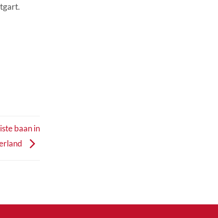
tgart.
ste baan in
erland