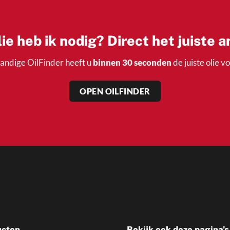
ie heb ik nodig? Direct het juiste 
andige OilFinder heeft u
binnen 30 seconden
de juiste olie v
OPEN OILFINDER
ucten
Bekijk ook deze pagina's