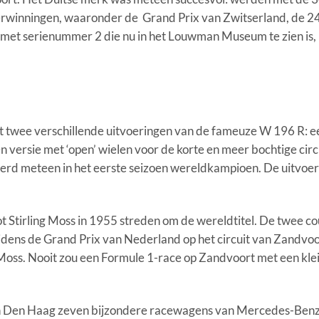
rwinningen, waaronder de Grand Prix van Zwitserland, de 24
et serienummer 2 die nu in het Louwman Museum te zien is, 
 twee verschillende uitvoeringen van de fameuze W 196 R: e
n versie met ‘open’ wielen voor de korte en meer bochtige circ
erd meteen in het eerste seizoen wereldkampioen. De uitvoer
t Stirling Moss in 1955 streden om de wereldtitel. De twee c
ijdens de Grand Prix van Nederland op het circuit van Zandvoo
Moss. Nooit zou een Formule 1-race op Zandvoort met een kle
m in Den Haag zeven bijzondere racewagens van Mercedes-Benz