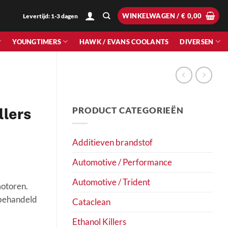
WINKELWAGEN /
€
0,00
Levertijd: 1-3 dagen
YOUNGTIMERS
HAWK / EVANS COOLANTS
DIVERSEN
PRODUCT CATEGORIEËN
llers
Additieven brandstof
Automotive / Performance
Automotive / Trident
motoren.
 behandeld
Cataclean
Ethanol Killers