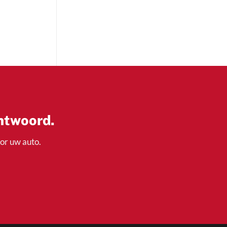
jsklasse:
2,90
2,50
antwoord.
oor uw auto.