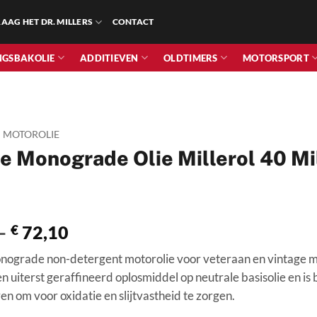
AAG HET DR. MILLERS
CONTACT
NGSBAKOLIE
ADDITIEVEN
OLDTIMERS
MOTORSPORT
MOTOROLIE
e Monograde Olie Millerol 40 Mi
Prijsklasse:
–
€
72,10
€ 21,85
onograde non-detergent motorolie voor veteraan en vintage 
tot
n uiterst geraffineerd oplosmiddel op neutrale basisolie en is
€ 72,10
en om voor oxidatie en slijtvastheid te zorgen.