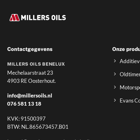
Contactgegevens
Onze prod
Additie
MILLERS OILS BENELUX
Mechelaarstraat 23
Oldtime
4903 RE Oosterhout.
Motorsp
info@millersoils.nl
Evans Co
076 581 13 18
KVK: 91500397
BTW: NL.865673457.B01