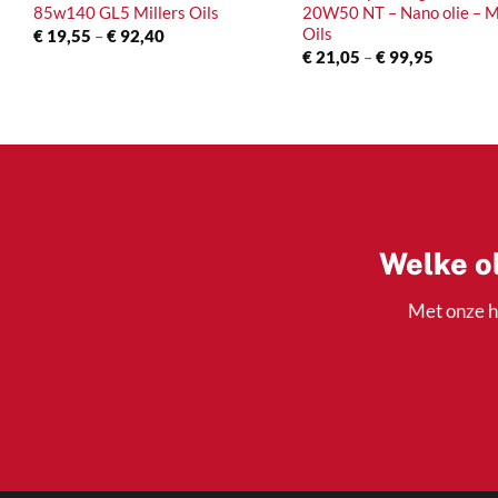
85w140 GL5 Millers Oils
20W50 NT – Nano olie – Mi
Oils
Prijsklasse:
€
19,55
–
€
92,40
€ 19,55
Prijsklas
€
21,05
–
€
99,95
tot
€ 21,05
€ 92,40
tot
€ 99,95
Welke ol
Met onze h