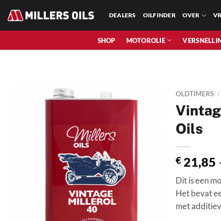
Skip
DEALERS
OILFINDER
OVER
VR
to
content
SHOP
MOTOROLIE
VERSNELLI
OLDTIMERS
/
Vintag
Oils
€
21,85
Dit is een m
Het bevat ee
met additiev