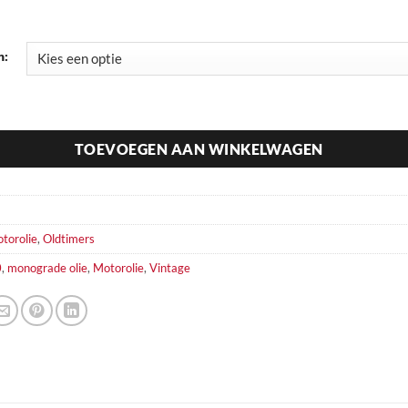
n:
rade Olie Millerol 40 Millers Oils hoeveelheid
TOEVOEGEN AAN WINKELWAGEN
torolie
,
Oldtimers
0
,
monograde olie
,
Motorolie
,
Vintage