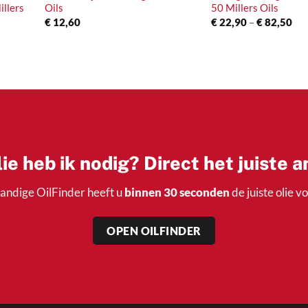
llers
Oils
50 Millers Oils
Pri
€
12,60
€
22,90
–
€
82,50
€ 2
se:
tot
€ 8
ie heb ik nodig? Direct het juiste 
andige OilFinder heeft u
binnen 30 seconden
de juiste olie v
OPEN OILFINDER