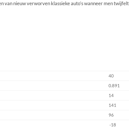
en van nieuw verworven klassieke auto’s wanneer men twijfelt
40
0.891
14
141
96
-18