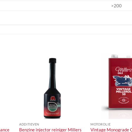
>200
+
+
ADDITIEVEN
MOTOROLIE
mance
Benzine injector reiniger Millers
Vintage Monograde Ol