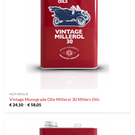
MOTOROLIE
Vintage Monograde Olie Millerol 30 Millers Oils
Prijsklasse:
€
24,10
–
€
58,05
€ 24,10
tot
€ 58,05