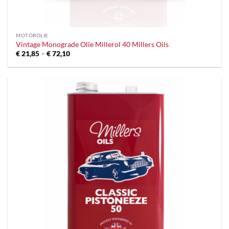
MOTOROLIE
Vintage Monograde Olie Millerol 40 Millers Oils
Prijsklasse:
€
21,85
–
€
72,10
€ 21,85
tot
€ 72,10