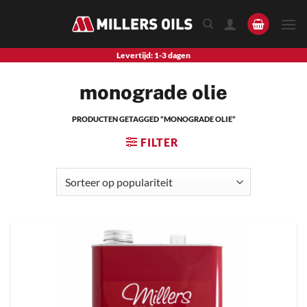
Skip
to
content
Levertijd: 1-3 dagen
monograde olie
PRODUCTEN GETAGGED “MONOGRADE OLIE”
FILTER