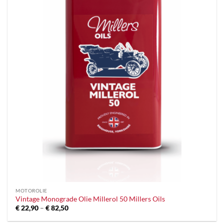
MOTOROLIE
Vintage Monograde Olie Millerol 50 Millers Oils
Prijsklasse:
€
22,90
–
€
82,50
€ 22,90
tot