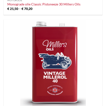
MOTOROLIE
Monograde olie Classic Pistoneeze 30 Millers Oils
Prijsklasse:
€
21,50
–
€
70,20
€ 21,50
tot
€ 70,20