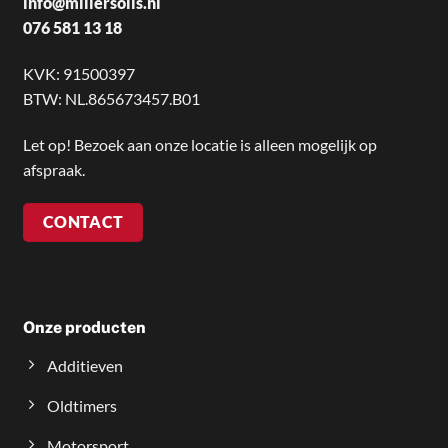
info@millersoils.nl
076 581 13 18
KVK: 91500397
BTW: NL.865673457.B01
Let op! Bezoek aan onze locatie is alleen mogelijk op
afspraak.
CONTACT
Onze producten
Additieven
Oldtimers
Motorsport