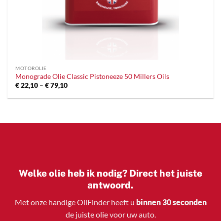
MOTOROLIE
Monograde Olie Classic Pistoneeze 50 Millers Oils
Prijsklasse:
€
22,10
–
€
79,10
€ 22,10
tot
€ 79,10
Welke olie heb ik nodig? Direct het juiste
antwoord.
Met onze handige OilFinder heeft u
binnen 30 seconden
de juiste olie voor uw auto.