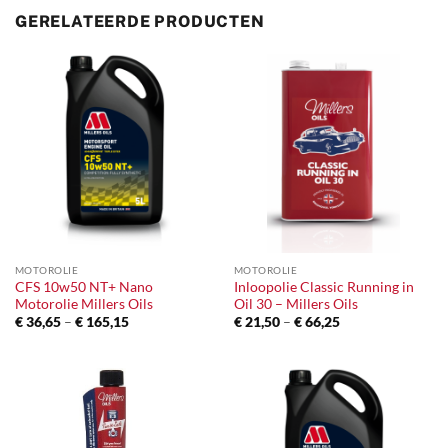
GERELATEERDE PRODUCTEN
MOTOROLIE
MOTOROLIE
CFS 10w50 NT+ Nano
Inloopolie Classic Running in
Motorolie Millers Oils
Oil 30 – Millers Oils
Prijsklasse:
Prijsklasse:
€
36,65
–
€
165,15
€
21,50
–
€
66,25
€ 36,65
€ 21,50
tot
tot
€ 165,15
€ 66,25