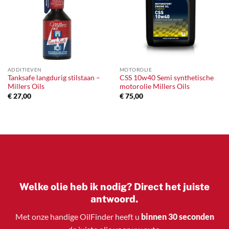
ADDITIEVEN
MOTOROLIE
Tanksafe langdurig stilstaan –
CSS 10w40 Semi synthetische
Millers Oils
motorolie Millers Oils
€
27,00
€
75,00
Welke olie heb ik nodig? Direct het juiste
antwoord.
Met onze handige OilFinder heeft u
binnen 30 seconden