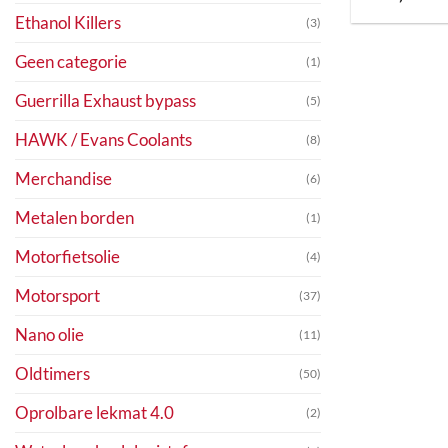
Ethanol Killers
(3)
Geen categorie
(1)
Guerrilla Exhaust bypass
(5)
HAWK / Evans Coolants
(8)
Merchandise
(6)
Metalen borden
(1)
Motorfietsolie
(4)
Motorsport
(37)
Nano olie
(11)
Oldtimers
(50)
Oprolbare lekmat 4.0
(2)