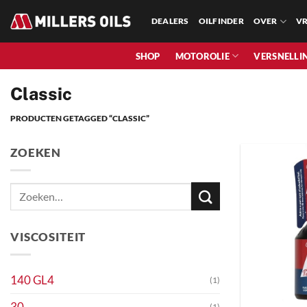
Skip
DEALERS
OILFINDER
OVER
VR
to
content
SHOP
MOTOROLIE
VERSNELLI
Classic
PRODUCTEN GETAGGED “CLASSIC”
ZOEKEN
Zoeken
naar:
VISCOSITEIT
140 GL4
(1)
+
30
(1)