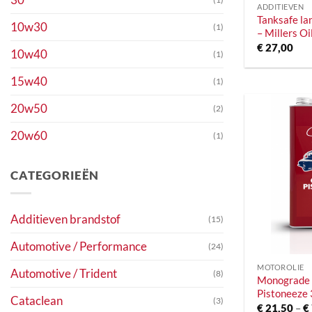
ADDITIEVEN
Tanksafe la
10w30
(1)
– Millers Oi
€
27,00
10w40
(1)
15w40
(1)
20w50
(2)
20w60
(1)
CATEGORIEËN
Additieven brandstof
(15)
+
Automotive / Performance
(24)
MOTOROLIE
Automotive / Trident
(8)
Monograde o
Pistoneeze 
Cataclean
(3)
€
21,50
–
€