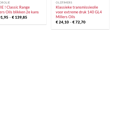
OROLIE
OLDTIMERS
E ! Classic Range
Klassieke transmissieolie
ers Oils blikken 2e kans
voor extreme druk 140 GL4
Millers Oils
Prijsklasse:
1,95
–
€
139,85
€ 101,95
Prijsklasse:
€
24,10
–
€
72,70
tot
€ 24,10
€ 139,85
tot
€ 72,70