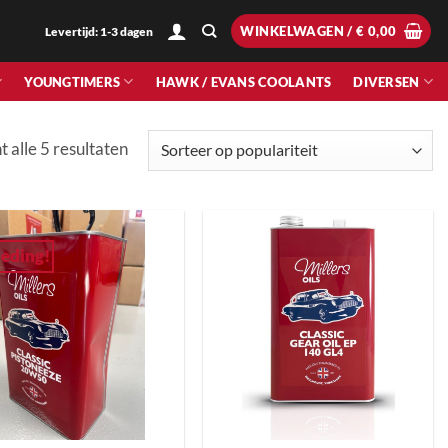
WINKELWAGEN /
€
0,00
Levertijd: 1-3 dagen
YOUNGTIMERS
HAWK / EVANS COOLANTS
DIVERSEN
Gesorteerd
t alle 5 resultaten
op
populariteit
eding!
+