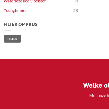
Waterloze koelvloeistof
(8)
Youngtimers
(32)
FILTER OP PRIJS
Min.
Max.
FILTER
prijs
prijs
Welke ol
Met onze h