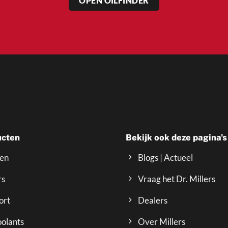
OPEN OILFINDER
ucten
Bekijk ook deze pagina's
ven
Blogs | Actueel
rs
Vraag het Dr. Millers
ort
Dealers
olants
Over Millers