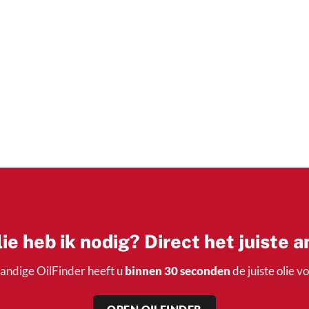
ie heb ik nodig? Direct het juiste 
andige OilFinder heeft u
binnen 30 seconden
de juiste olie v