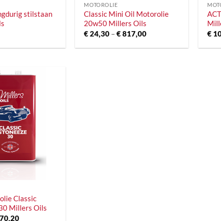
MOTOROLIE
MOT
ngdurig stilstaan
Classic Mini Oil Motorolie
ACTI
ls
20w50 Millers Oils
Mill
Prijsklasse:
€
24,30
–
€
817,00
€
10
€ 24,30
tot
€ 817,00
lie Classic
30 Millers Oils
Prijsklasse:
70,20