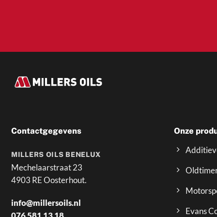
Contactgegevens
Onze prod
Additie
MILLERS OILS BENELUX
Mechelaarstraat 23
Oldtime
4903 RE Oosterhout.
Motorsp
info@millersoils.nl
Evans Co
076 581 13 18