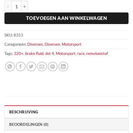
Race Remvloeistof racing brake 320+ Millers Oils hoeveelheid
TOEVOEGEN AAN WINKELWAGEN
SKU:
8353
Categorieën:
Diversen
,
Diversen
,
Motorsport
Tags:
320+
,
brake fluid
,
dot 4
,
Motorsport
,
race
,
remvloeistof
BESCHRIJVING
BEOORDELINGEN (0)