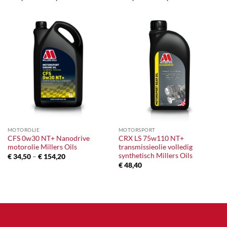
€ 48,35
€ 34,85
tot
tot
€ 212,40
€ 132,15
MOTOROLIE
MOTORSPORT
CFS 0w30 NT+ Nanodrive
CRX LS 75w110 NT+
motorolie Millers Oils
transmissieolie volledig
synthetisch Millers Oils
Prijsklasse:
€
34,50
–
€
154,20
€ 34,50
€
48,40
tot
€ 154,20