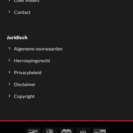
Over Millers
Contact
Juridisch
Algemene voorwaarden
Herroepingsrecht
Privacybeleid
Disclaimer
Copyright
Bancontact
IDeal
Maestro
Eps
GiroPay