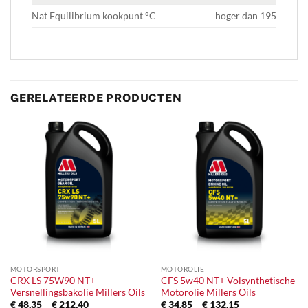
Nat Equilibrium kookpunt °C
hoger dan 195
GERELATEERDE PRODUCTEN
MOTORSPORT
MOTOROLIE
CRX LS 75W90 NT+
CFS 5w40 NT+ Volsynthetische
Versnellingsbakolie Millers Oils
Motorolie Millers Oils
Prijsklasse:
Prijsklasse:
€
48,35
–
€
212,40
€
34,85
–
€
132,15