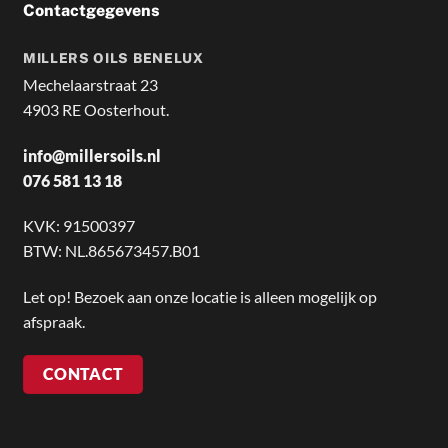
Contactgegevens
MILLERS OILS BENELUX
Mechelaarstraat 23
4903 RE Oosterhout.
info@millersoils.nl
076 581 13 18
KVK: 91500397
BTW: NL.865673457.B01
Let op! Bezoek aan onze locatie is alleen mogelijk op
afspraak.
CONTACT