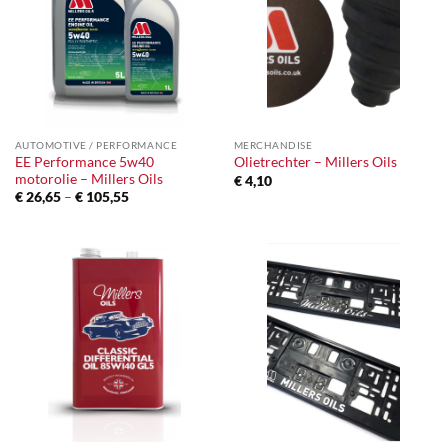
AUTOMOTIVE / PERFORMANCE
MERCHANDISE
EE Performance 5w40
Olietrechter – Millers Oils
motorolie – Millers Oils
€
4,10
Prijsklasse:
€
26,65
–
€
105,55
€ 26,65
tot
€ 105,55