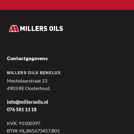
Contactgegevens
MILLERS OILS BENELUX
Mechelaarstraat 23
4903 RE Oosterhout.
info@millersoils.nl
076 581 13 18
KVK: 91500397
BTW: NL.865673457.B01