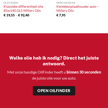
OLDTIMERS
MERCHANDISE
Klassieke differentieel olie
Kentekenplaathouder auto –
85w140 GL5 Millers Oils
Millers Oils
Prijsklasse:
€
19,55
–
€
92,40
€
7,95
€ 19,55
tot
€ 92,40
Welke olie heb ik nodig? Direct het juiste
antwoord.
Met onze handige OilFinder heeft u
binnen 30 seconden
de juiste olie voor uw auto.
OPEN OILFINDER