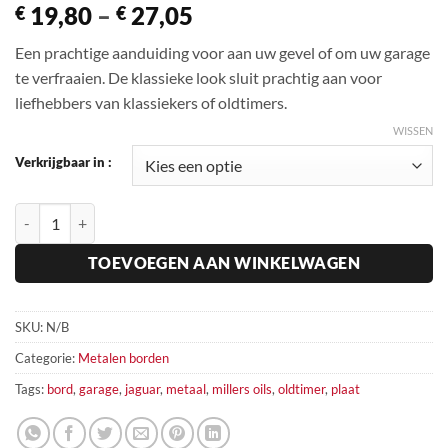
Prijsklasse:
19,80
–
27,05
€
€
€ 19,80
Een prachtige aanduiding voor aan uw gevel of om uw garage
tot
te verfraaien. De klassieke look sluit prachtig aan voor
€ 27,05
liefhebbers van klassiekers of oldtimers.
WISSEN
Verkrijgbaar in :
Metalen bord Jaguar - Millers Oils hoeveelheid
TOEVOEGEN AAN WINKELWAGEN
SKU:
N/B
Categorie:
Metalen borden
Tags:
bord
,
garage
,
jaguar
,
metaal
,
millers oils
,
oldtimer
,
plaat