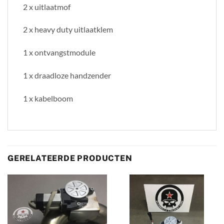
2 x uitlaatmof
2 x heavy duty uitlaatklem
1 x ontvangstmodule
1 x draadloze handzender
1 x kabelboom
GERELATEERDE PRODUCTEN