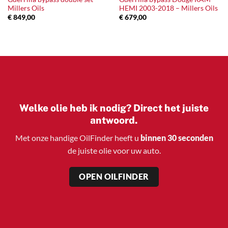
Millers Oils
HEMI 2003-2018 – Millers Oils
€
849,00
€
679,00
Welke olie heb ik nodig? Direct het juiste
antwoord.
Met onze handige OilFinder heeft u
binnen 30 seconden
de juiste olie voor uw auto.
OPEN OILFINDER