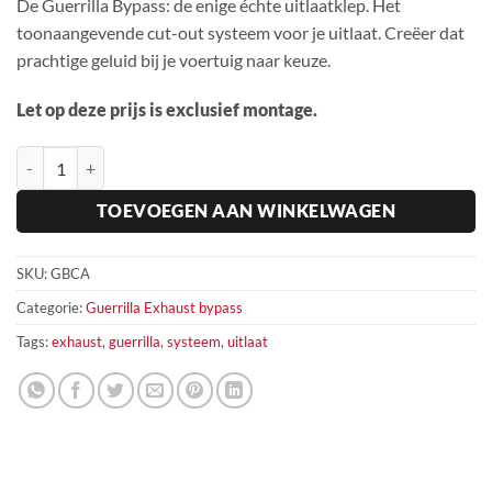
De Guerrilla Bypass: de enige échte uitlaatklep. Het
toonaangevende cut-out systeem voor je uitlaat. Creëer dat
prachtige geluid bij je voertuig naar keuze.
Let op deze prijs is exclusief montage.
Guerrilla Bypass Chevrolet Avalanche 5.3 V8 - Millers Oils hoeveel
TOEVOEGEN AAN WINKELWAGEN
SKU:
GBCA
Categorie:
Guerrilla Exhaust bypass
Tags:
exhaust
,
guerrilla
,
systeem
,
uitlaat