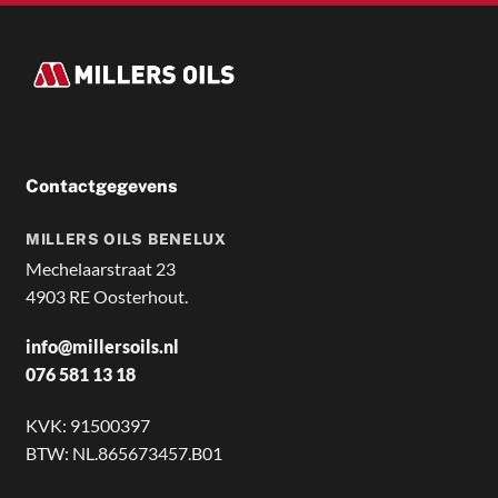
Contactgegevens
MILLERS OILS BENELUX
Mechelaarstraat 23
4903 RE Oosterhout.
info@millersoils.nl
076 581 13 18
KVK: 91500397
BTW: NL.865673457.B01