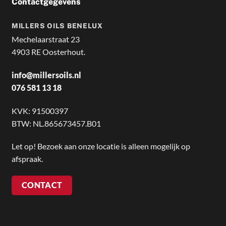
Contactgegevens
MILLERS OILS BENELUX
Mechelaarstraat 23
4903 RE Oosterhout.
info@millersoils.nl
076 581 13 18
KVK: 91500397
BTW: NL.865673457.B01
Let op! Bezoek aan onze locatie is alleen mogelijk op
afspraak.
CONTACT