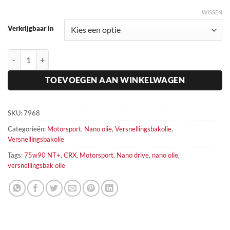
WISSEN
Verkrijgbaar in
CRX LS 75W90 NT+ Versnellingsbakolie Millers Oils hoeveelheid
TOEVOEGEN AAN WINKELWAGEN
SKU:
7968
Categorieën:
Motorsport
,
Nano olie
,
Versnellingsbakolie
,
Versnellingsbakolie
Tags:
75w90 NT+
,
CRX
,
Motorsport
,
Nano drive
,
nano olie
,
versnellingsbak olie