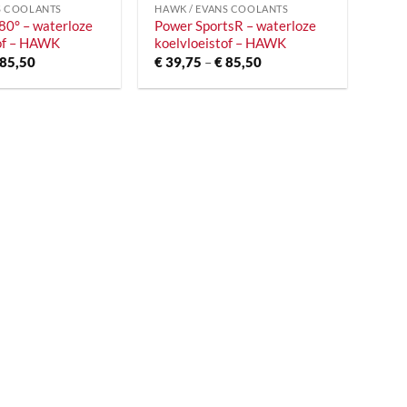
S COOLANTS
HAWK / EVANS COOLANTS
80° – waterloze
Power SportsR – waterloze
tof – HAWK
koelvloeistof – HAWK
Prijsklasse:
Prijsklasse:
85,50
€
39,75
–
€
85,50
€ 39,75
€ 39,75
tot
tot
€ 85,50
€ 85,50