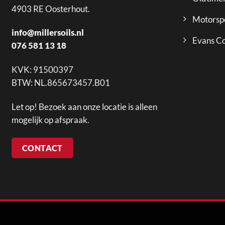
4903 RE Oosterhout.
Motorsp
info@millersoils.nl
Evans Co
076 581 13 18
KVK: 91500397
BTW: NL.865673457.B01
Let op! Bezoek aan onze locatie is alleen
mogelijk op afspraak.
CONTACT