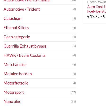
HAWK / EVAN
Auto Cool 1
Automotive / Trident
(8)
koelvloeis
€
39,75
–
€
Cataclean
(3)
Ethanol Killers
(3)
Geen categorie
(1)
Guerrilla Exhaust bypass
(5)
HAWK / Evans Coolants
(8)
Merchandise
(6)
Metalen borden
(1)
Motorfietsolie
(4)
Motorsport
(37)
Nano olie
(11)