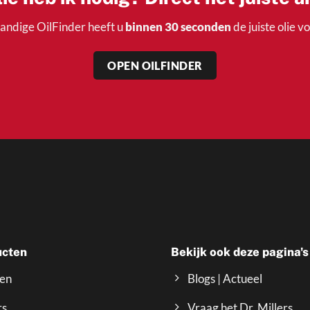
andige OilFinder heeft u
binnen 30 seconden
de juiste olie v
OPEN OILFINDER
ucten
Bekijk ook deze pagina's
ven
Blogs | Actueel
rs
Vraag het Dr. Millers