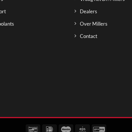
ort
Dealers
olants
Over Millers
Contact
Bancontact
IDeal
Maestro
Eps
GiroPay