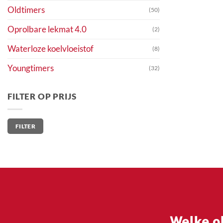
Oldtimers
(50)
Oprolbare lekmat 4.0
(2)
Waterloze koelvloeistof
(8)
Youngtimers
(32)
FILTER OP PRIJS
Min.
Max.
FILTER
prijs
prijs
Welke ol