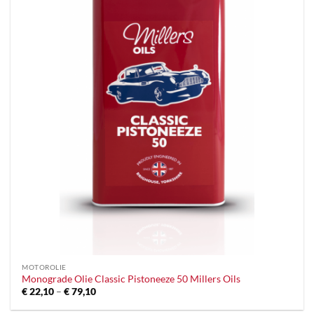
MOTOROLIE
Monograde Olie Classic Pistoneeze 50 Millers Oils
Prijsklasse:
€
22,10
–
€
79,10
€ 22,10
tot