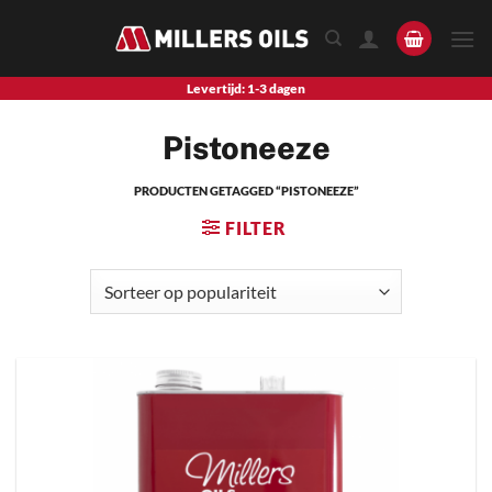
Skip
to
content
Levertijd: 1-3 dagen
Pistoneeze
PRODUCTEN GETAGGED “PISTONEEZE”
FILTER