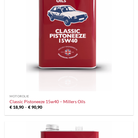
MOTOROLIE
Classic Pistoneeze 15w40 – Millers Oils
Prijsklasse:
€
18,90
–
€
90,90
€ 18,90
tot
€ 90,90