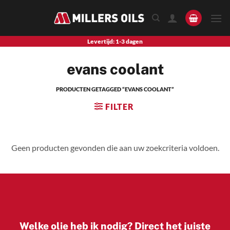
Skip
to
content
Levertijd: 1-3 dagen
evans coolant
PRODUCTEN GETAGGED “EVANS COOLANT”
FILTER
Geen producten gevonden die aan uw zoekcriteria voldoen.
Welke olie heb ik nodig? Direct het juiste